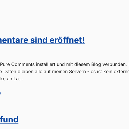
ntare sind eröffnet!
6
Pure Comments installiert und mit diesem Blog verbunden. I
 Daten bleiben alle auf meinen Servern - es ist kein extern
e an La...
m
lfund