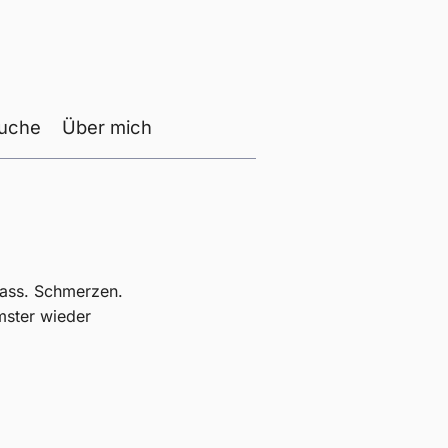
uche
Über mich
nass. Schmerzen.
mster wieder