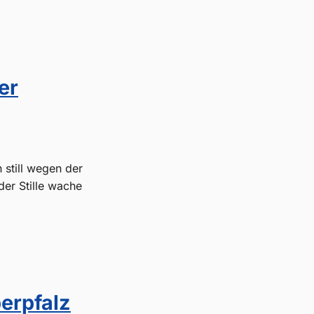
er
 still wegen der
er Stille wache
erpfalz